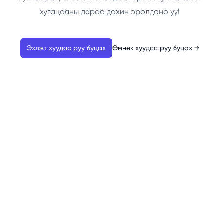
хугацааны дараа дахин оролдоно уу!
Эхлэл хуудас руу буцах
Өмнөх хуудас руу буцах
→