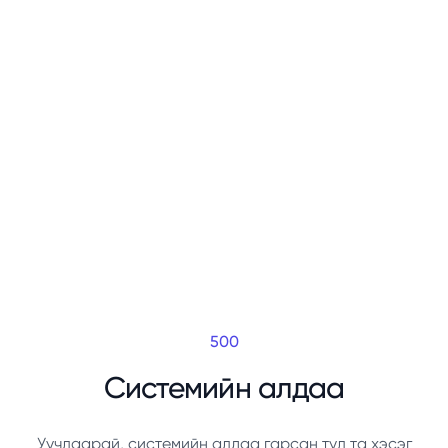
500
Системийн алдаа
Уучлаарай, системийн алдаа гарсан тул та хэсэг