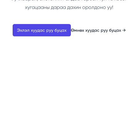
хугацааны дараа дахин оролдоно уу!
Эхлэл хуудас руу буцах
Өмнөх хуудас руу буцах
→