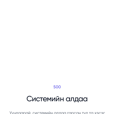
500
Системийн алдаа
Уучлаарай, системийн алдаа гарсан тул та хэсэг