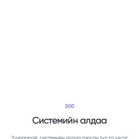
500
Системийн алдаа
Уучлаарай, системийн алдаа гарсан тул та хэсэг