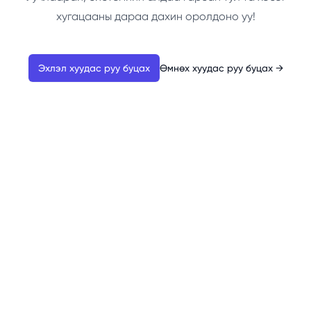
хугацааны дараа дахин оролдоно уу!
Эхлэл хуудас руу буцах
Өмнөх хуудас руу буцах
→