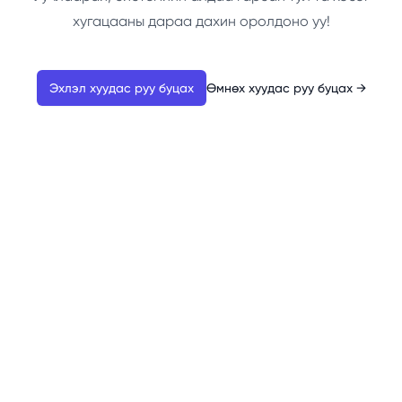
хугацааны дараа дахин оролдоно уу!
Эхлэл хуудас руу буцах
Өмнөх хуудас руу буцах
→