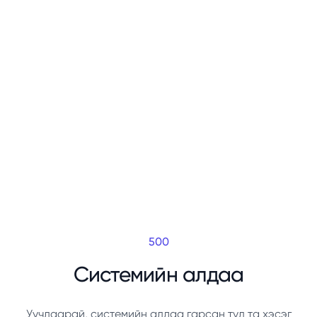
500
Системийн алдаа
Уучлаарай, системийн алдаа гарсан тул та хэсэг