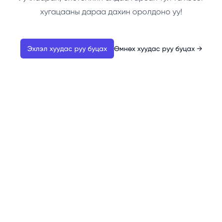
хугацааны дараа дахин оролдоно уу!
Эхлэл хуудас руу буцах
Өмнөх хуудас руу буцах
→