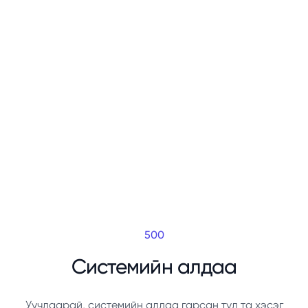
500
Системийн алдаа
Уучлаарай, системийн алдаа гарсан тул та хэсэг