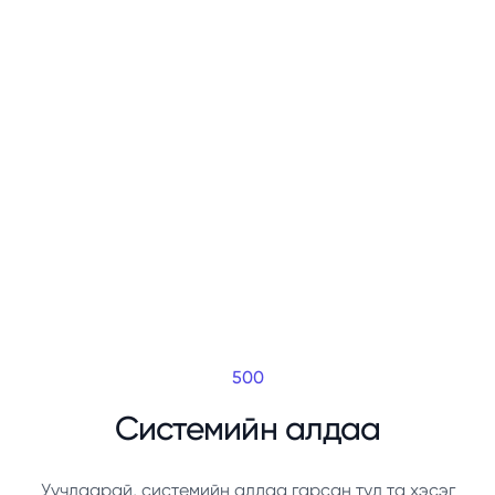
500
Системийн алдаа
Уучлаарай, системийн алдаа гарсан тул та хэсэг