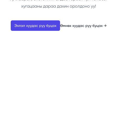
хугацааны дараа дахин оролдоно уу!
Эхлэл хуудас руу буцах
Өмнөх хуудас руу буцах
→