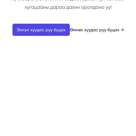
хугацааны дараа дахин оролдоно уу!
Эхлэл хуудас руу буцах
Өмнөх хуудас руу буцах
→