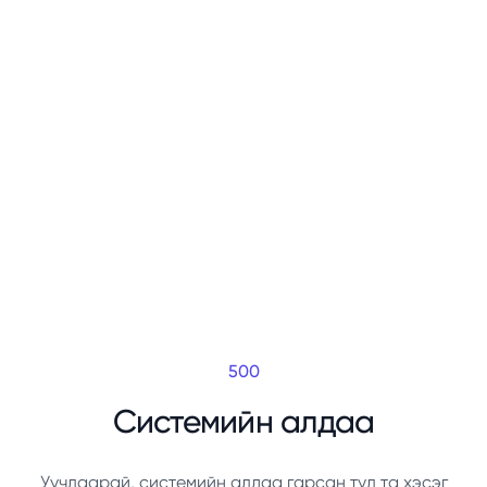
500
Системийн алдаа
Уучлаарай, системийн алдаа гарсан тул та хэсэг