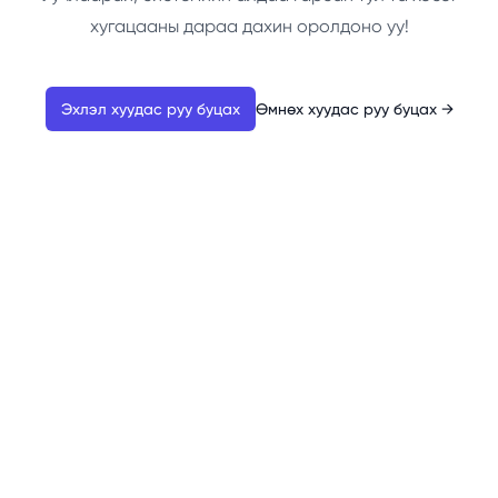
хугацааны дараа дахин оролдоно уу!
Эхлэл хуудас руу буцах
Өмнөх хуудас руу буцах
→