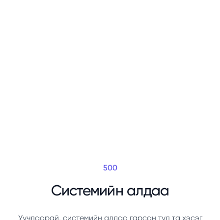
500
Системийн алдаа
Уучлаарай, системийн алдаа гарсан тул та хэсэг