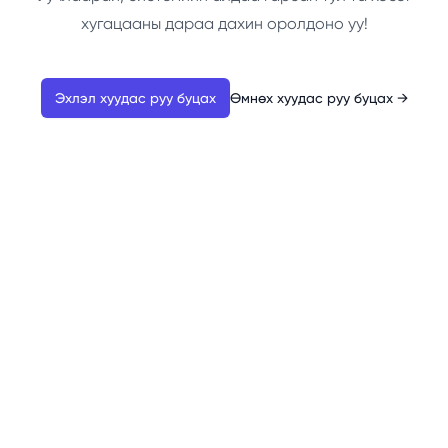
хугацааны дараа дахин оролдоно уу!
Эхлэл хуудас руу буцах
Өмнөх хуудас руу буцах
→