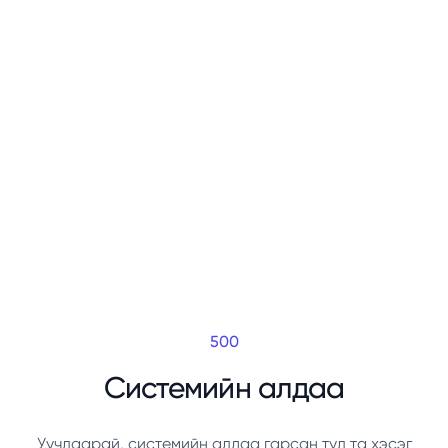
500
Системийн алдаа
Уучлаарай, системийн алдаа гарсан тул та хэсэг