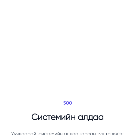
500
Системийн алдаа
Уучлаарай, системийн алдаа гарсан тул та хэсэг