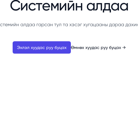
Системийн алдаа
стемийн алдаа гарсан тул та хэсэг хугацааны дараа дахи
Эхлэл хуудас руу буцах
Өмнөх хуудас руу буцах
→