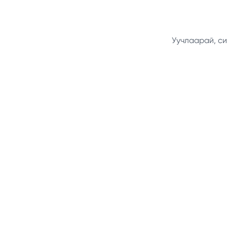
Уучлаарай, си