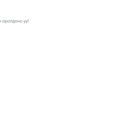
н оролдоно уу!