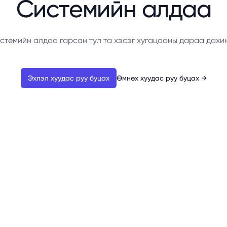
Системийн алдаа
стемийн алдаа гарсан тул та хэсэг хугацааны дараа дахи
Эхлэл хуудас руу буцах
Өмнөх хуудас руу буцах
→