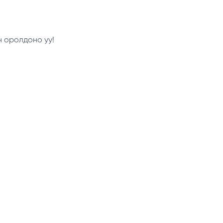
н оролдоно уу!