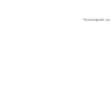
Уучлаарай, си