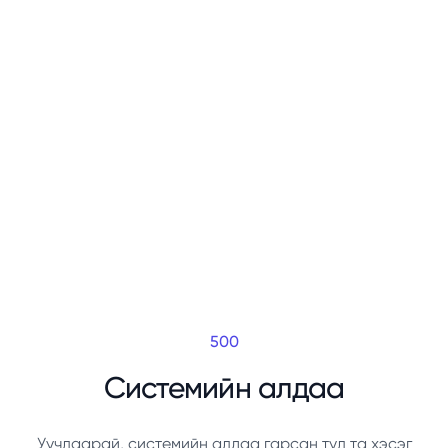
500
Системийн алдаа
Уучлаарай, системийн алдаа гарсан тул та хэсэг