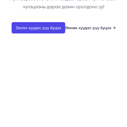
хугацааны дараа дахин оролдоно уу!
Эхлэл хуудас руу буцах
Өмнөх хуудас руу буцах
→