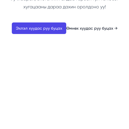
хугацааны дараа дахин оролдоно уу!
Эхлэл хуудас руу буцах
Өмнөх хуудас руу буцах
→