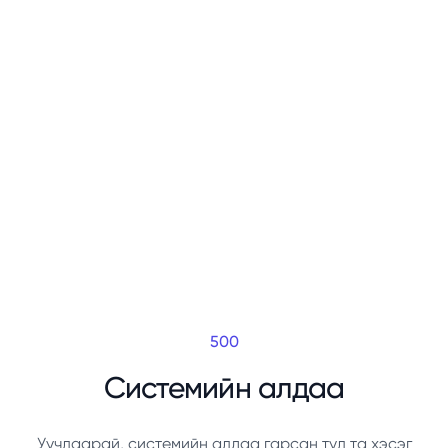
500
Системийн алдаа
Уучлаарай, системийн алдаа гарсан тул та хэсэг