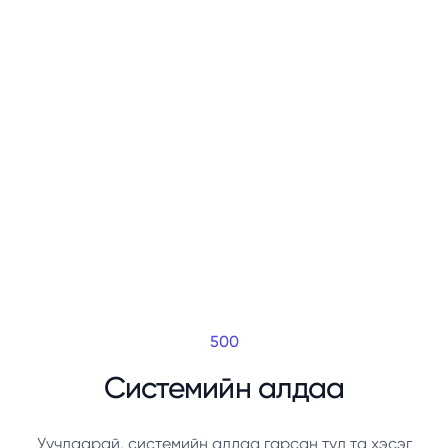
500
Системийн алдаа
Уучлаарай, системийн алдаа гарсан тул та хэсэг