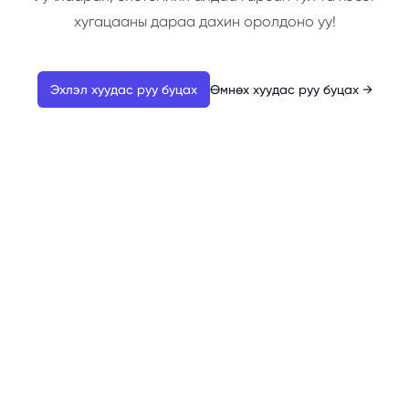
хугацааны дараа дахин оролдоно уу!
Эхлэл хуудас руу буцах
Өмнөх хуудас руу буцах
→