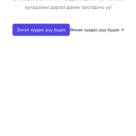
хугацааны дараа дахин оролдоно уу!
Эхлэл хуудас руу буцах
Өмнөх хуудас руу буцах
→