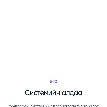
500
Системийн алдаа
Уучлаарай, системийн алдаа гарсан тул та хэсэг