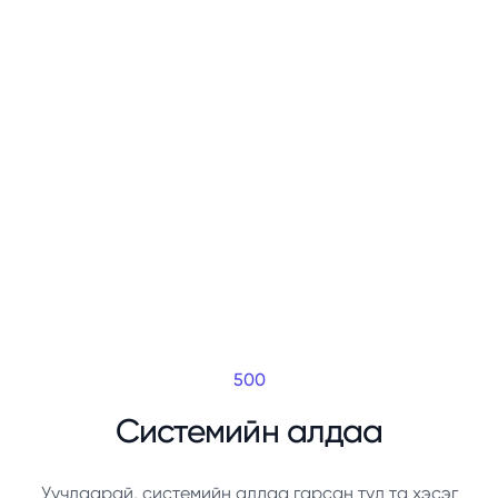
500
Системийн алдаа
Уучлаарай, системийн алдаа гарсан тул та хэсэг