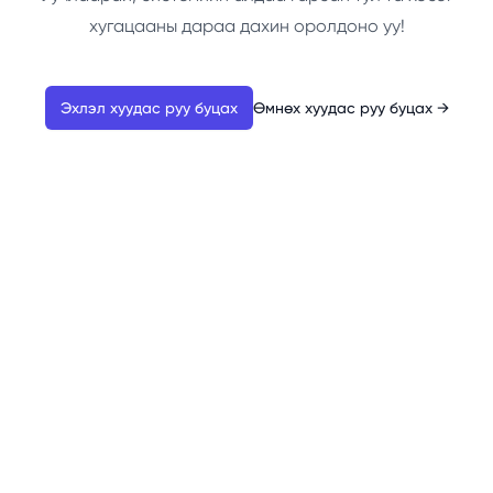
хугацааны дараа дахин оролдоно уу!
Эхлэл хуудас руу буцах
Өмнөх хуудас руу буцах
→