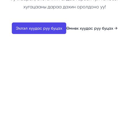
хугацааны дараа дахин оролдоно уу!
Эхлэл хуудас руу буцах
Өмнөх хуудас руу буцах
→