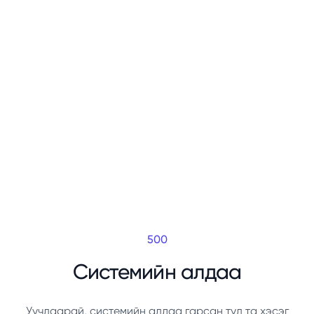
500
Системийн алдаа
Уучлаарай, системийн алдаа гарсан тул та хэсэг