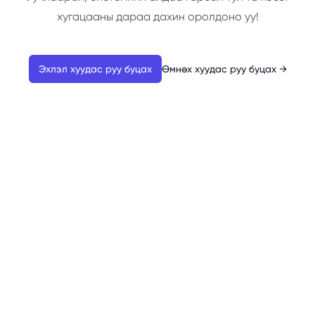
хугацааны дараа дахин оролдоно уу!
Эхлэл хуудас руу буцах
Өмнөх хуудас руу буцах
→