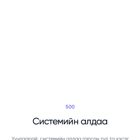
500
Системийн алдаа
Уучлаарай, системийн алдаа гарсан тул та хэсэг