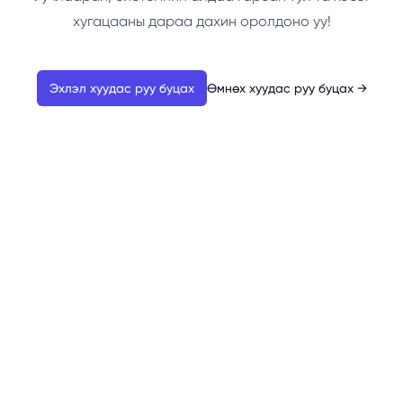
хугацааны дараа дахин оролдоно уу!
Эхлэл хуудас руу буцах
Өмнөх хуудас руу буцах
→