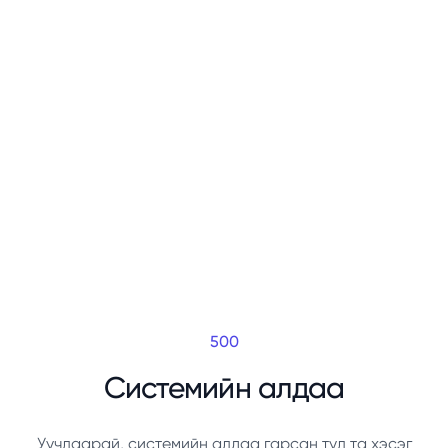
500
Системийн алдаа
Уучлаарай, системийн алдаа гарсан тул та хэсэг