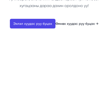
хугацааны дараа дахин оролдоно уу!
Эхлэл хуудас руу буцах
Өмнөх хуудас руу буцах
→