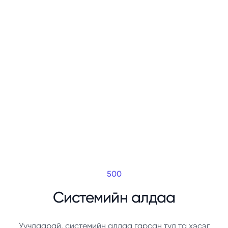
500
Системийн алдаа
Уучлаарай, системийн алдаа гарсан тул та хэсэг