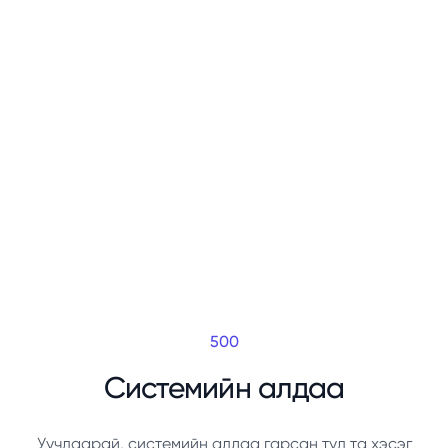
500
Системийн алдаа
Уучлаарай, системийн алдаа гарсан тул та хэсэг