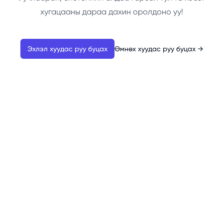
хугацааны дараа дахин оролдоно уу!
Эхлэл хуудас руу буцах
Өмнөх хуудас руу буцах
→