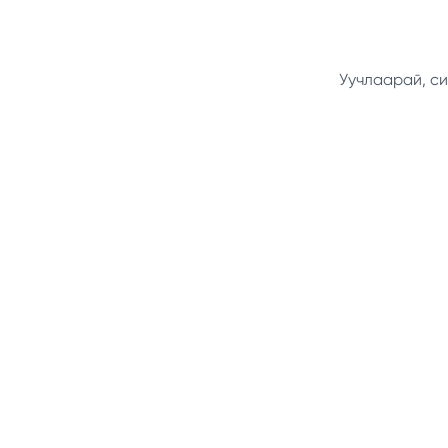
Уучлаарай, си