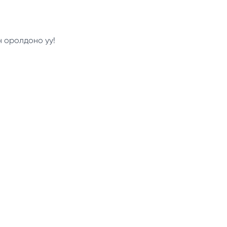
н оролдоно уу!