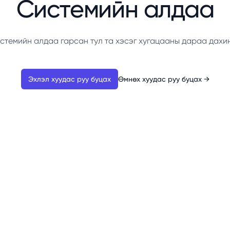
Системийн алдаа
стемийн алдаа гарсан тул та хэсэг хугацааны дараа дахи
Эхлэл хуудас руу буцах
Өмнөх хуудас руу буцах
→