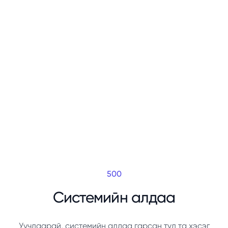
500
Системийн алдаа
Уучлаарай, системийн алдаа гарсан тул та хэсэг