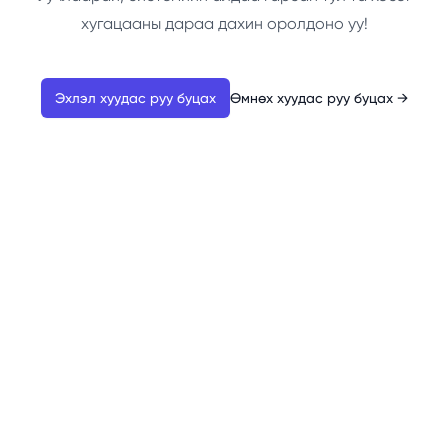
хугацааны дараа дахин оролдоно уу!
Эхлэл хуудас руу буцах
Өмнөх хуудас руу буцах
→