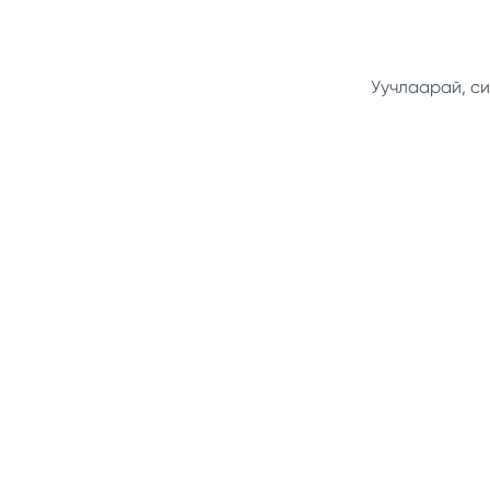
Уучлаарай, си