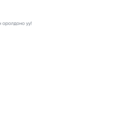
н оролдоно уу!