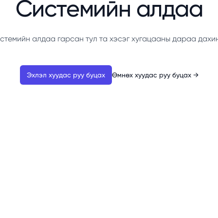
Системийн алдаа
стемийн алдаа гарсан тул та хэсэг хугацааны дараа дахи
Эхлэл хуудас руу буцах
Өмнөх хуудас руу буцах
→