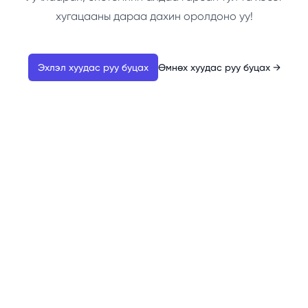
хугацааны дараа дахин оролдоно уу!
Эхлэл хуудас руу буцах
Өмнөх хуудас руу буцах
→