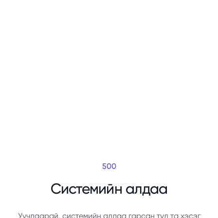
500
Системийн алдаа
Уучлаарай, системийн алдаа гарсан тул та хэсэг