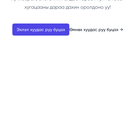
хугацааны дараа дахин оролдоно уу!
Эхлэл хуудас руу буцах
Өмнөх хуудас руу буцах
→