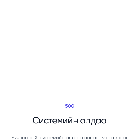
500
Системийн алдаа
Уучлаарай, системийн алдаа гарсан тул та хэсэг