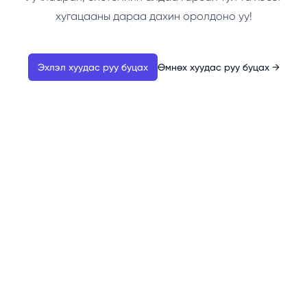
хугацааны дараа дахин оролдоно уу!
Эхлэл хуудас руу буцах
Өмнөх хуудас руу буцах
→