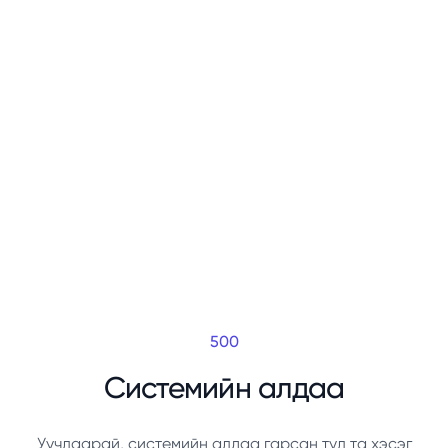
500
Системийн алдаа
Уучлаарай, системийн алдаа гарсан тул та хэсэг