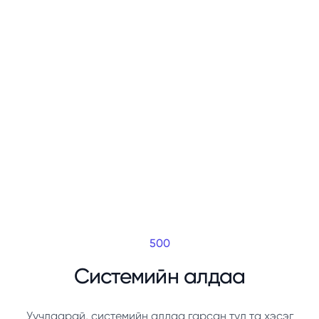
500
Системийн алдаа
Уучлаарай, системийн алдаа гарсан тул та хэсэг