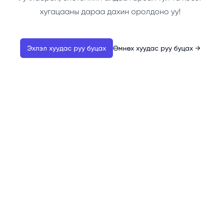
хугацааны дараа дахин оролдоно уу!
Эхлэл хуудас руу буцах
Өмнөх хуудас руу буцах
→