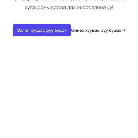
хугацааны дараа дахин оролдоно уу!
Эхлэл хуудас руу буцах
Өмнөх хуудас руу буцах
→