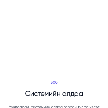
500
Системийн алдаа
Уучлаарай, системийн алдаа гарсан тул та хэсэг