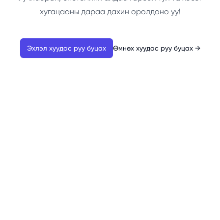
хугацааны дараа дахин оролдоно уу!
Эхлэл хуудас руу буцах
Өмнөх хуудас руу буцах
→