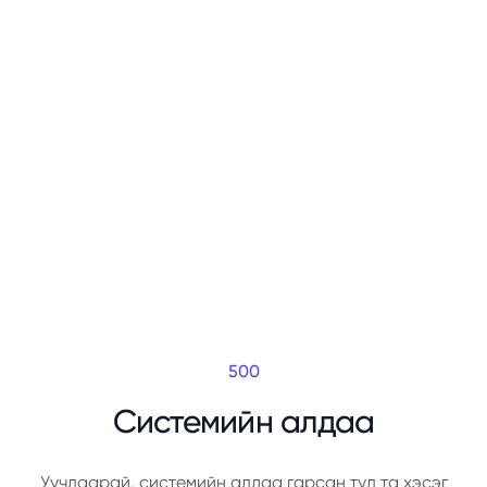
500
Системийн алдаа
Уучлаарай, системийн алдаа гарсан тул та хэсэг