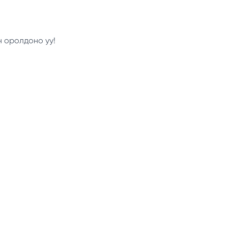
н оролдоно уу!