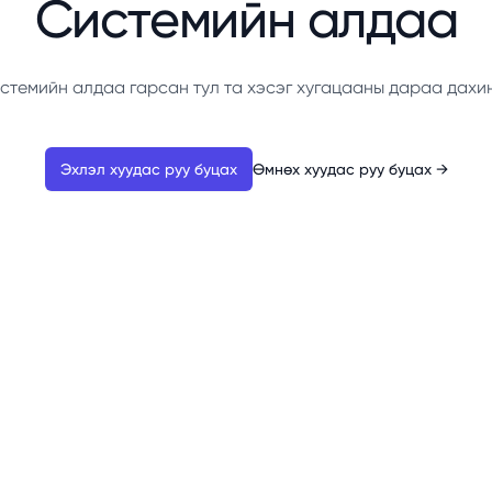
Системийн алдаа
стемийн алдаа гарсан тул та хэсэг хугацааны дараа дахи
Эхлэл хуудас руу буцах
Өмнөх хуудас руу буцах
→