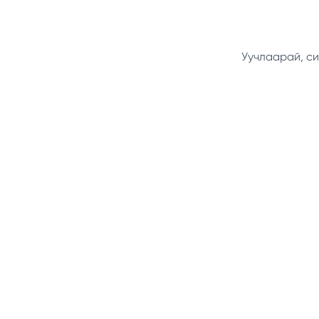
Уучлаарай, си