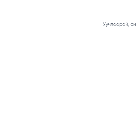
Уучлаарай, си