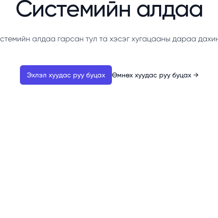
Системийн алдаа
стемийн алдаа гарсан тул та хэсэг хугацааны дараа дахи
Эхлэл хуудас руу буцах
Өмнөх хуудас руу буцах
→