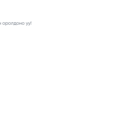
н оролдоно уу!