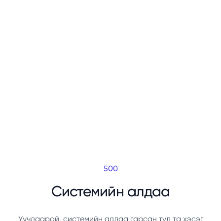
500
Системийн алдаа
Уучлаарай, системийн алдаа гарсан тул та хэсэг