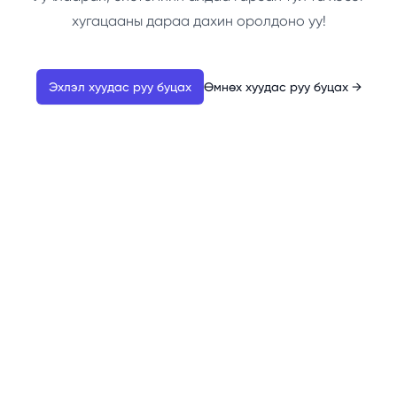
хугацааны дараа дахин оролдоно уу!
Эхлэл хуудас руу буцах
Өмнөх хуудас руу буцах
→