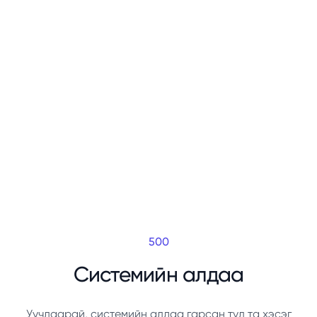
500
Системийн алдаа
Уучлаарай, системийн алдаа гарсан тул та хэсэг