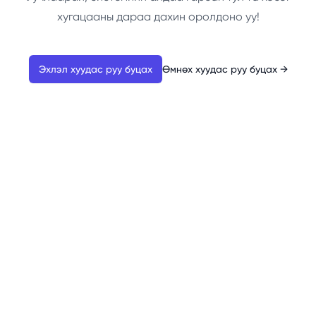
хугацааны дараа дахин оролдоно уу!
Эхлэл хуудас руу буцах
Өмнөх хуудас руу буцах
→