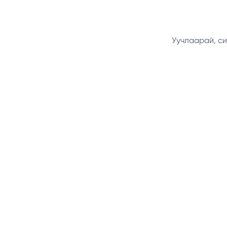
Уучлаарай, си