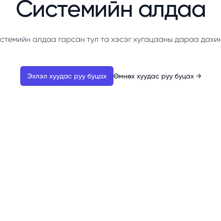
Системийн алдаа
стемийн алдаа гарсан тул та хэсэг хугацааны дараа дахи
Эхлэл хуудас руу буцах
Өмнөх хуудас руу буцах
→