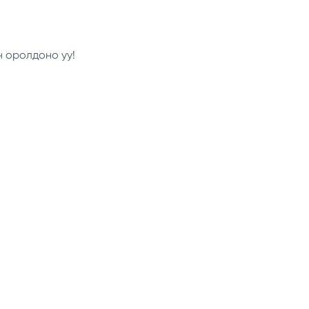
н оролдоно уу!