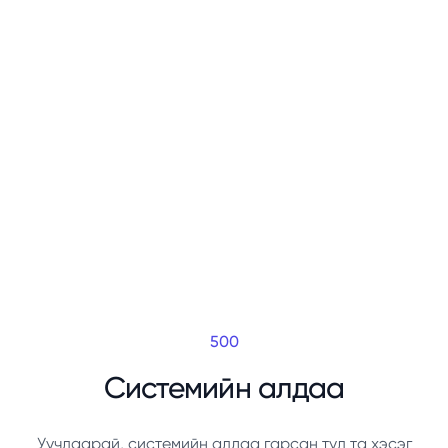
500
Системийн алдаа
Уучлаарай, системийн алдаа гарсан тул та хэсэг