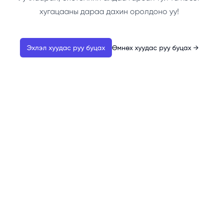
хугацааны дараа дахин оролдоно уу!
Эхлэл хуудас руу буцах
Өмнөх хуудас руу буцах
→