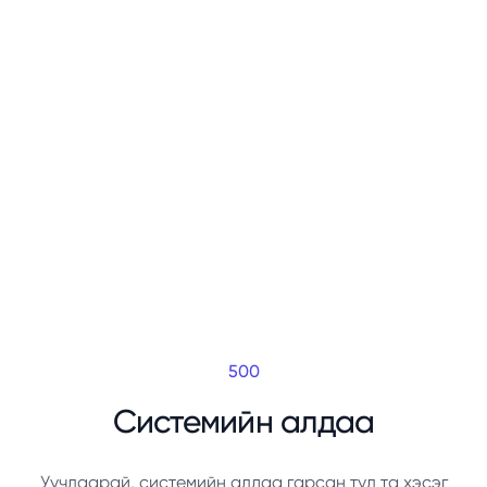
500
Системийн алдаа
Уучлаарай, системийн алдаа гарсан тул та хэсэг