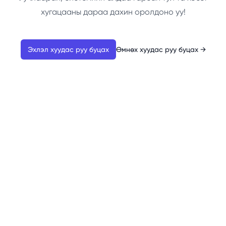
хугацааны дараа дахин оролдоно уу!
Эхлэл хуудас руу буцах
Өмнөх хуудас руу буцах
→