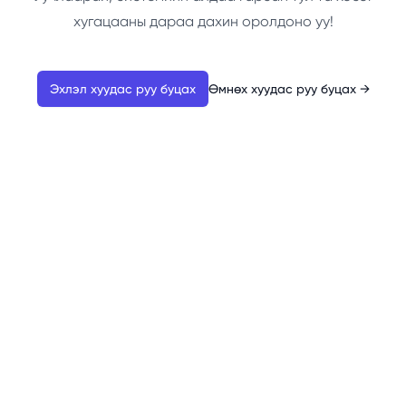
хугацааны дараа дахин оролдоно уу!
Эхлэл хуудас руу буцах
Өмнөх хуудас руу буцах
→