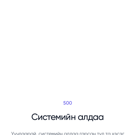
500
Системийн алдаа
Уучлаарай, системийн алдаа гарсан тул та хэсэг