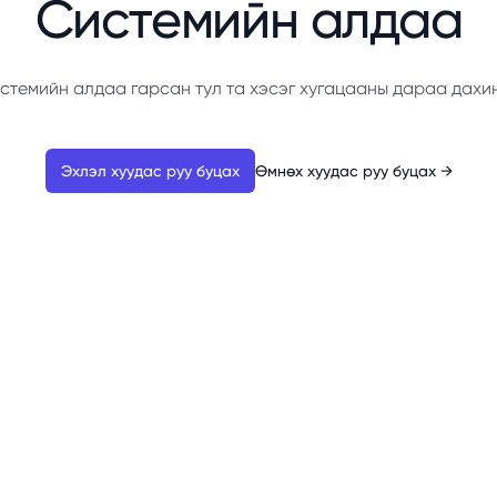
Системийн алдаа
стемийн алдаа гарсан тул та хэсэг хугацааны дараа дахи
Эхлэл хуудас руу буцах
Өмнөх хуудас руу буцах
→