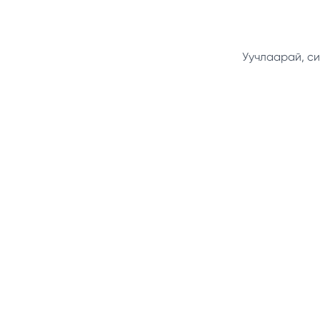
Уучлаарай, си