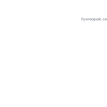
Уучлаарай, си