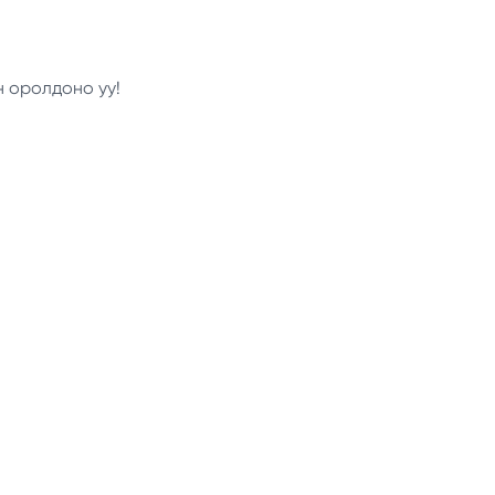
н оролдоно уу!