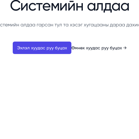
Системийн алдаа
стемийн алдаа гарсан тул та хэсэг хугацааны дараа дахи
Эхлэл хуудас руу буцах
Өмнөх хуудас руу буцах
→