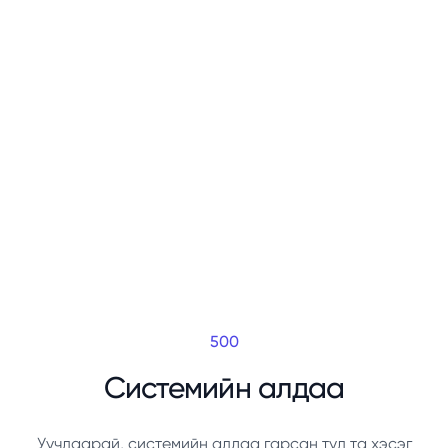
500
Системийн алдаа
Уучлаарай, системийн алдаа гарсан тул та хэсэг