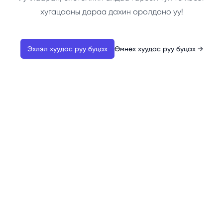
хугацааны дараа дахин оролдоно уу!
Эхлэл хуудас руу буцах
Өмнөх хуудас руу буцах
→