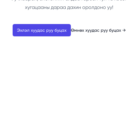
хугацааны дараа дахин оролдоно уу!
Эхлэл хуудас руу буцах
Өмнөх хуудас руу буцах
→