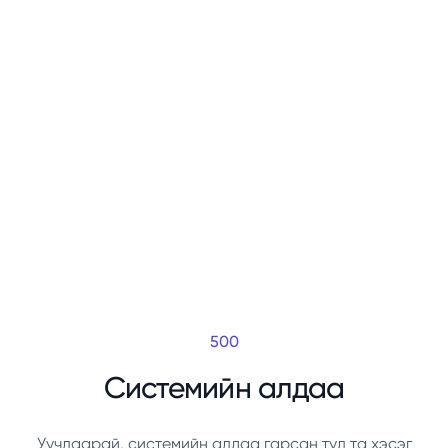
500
Системийн алдаа
Уучлаарай, системийн алдаа гарсан тул та хэсэг