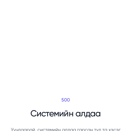
500
Системийн алдаа
Уучлаарай, системийн алдаа гарсан тул та хэсэг