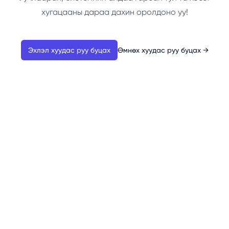
хугацааны дараа дахин оролдоно уу!
Эхлэл хуудас руу буцах
Өмнөх хуудас руу буцах
→