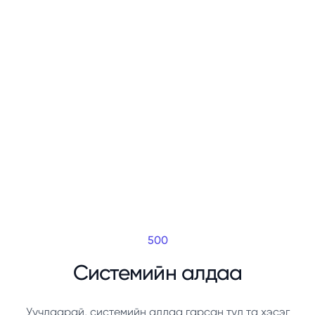
500
Системийн алдаа
Уучлаарай, системийн алдаа гарсан тул та хэсэг