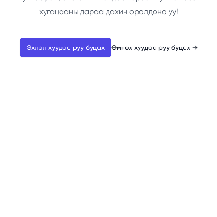
хугацааны дараа дахин оролдоно уу!
Эхлэл хуудас руу буцах
Өмнөх хуудас руу буцах
→