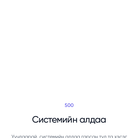
500
Системийн алдаа
Уучлаарай, системийн алдаа гарсан тул та хэсэг