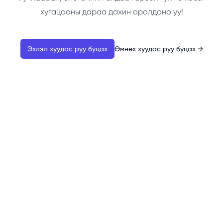
хугацааны дараа дахин оролдоно уу!
Эхлэл хуудас руу буцах
Өмнөх хуудас руу буцах
→