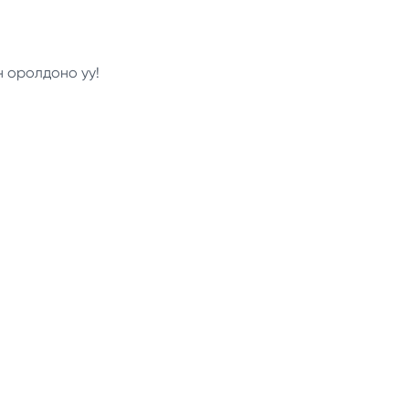
н оролдоно уу!