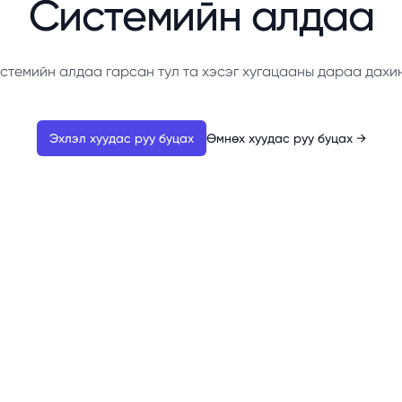
Системийн алдаа
стемийн алдаа гарсан тул та хэсэг хугацааны дараа дахи
Эхлэл хуудас руу буцах
Өмнөх хуудас руу буцах
→