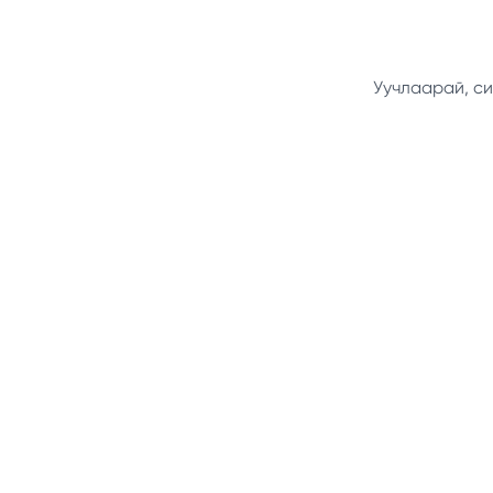
Уучлаарай, си