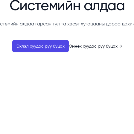
Системийн алдаа
стемийн алдаа гарсан тул та хэсэг хугацааны дараа дахи
Эхлэл хуудас руу буцах
Өмнөх хуудас руу буцах
→