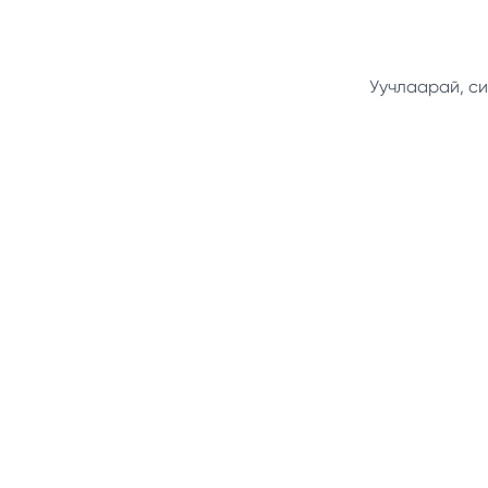
Уучлаарай, си