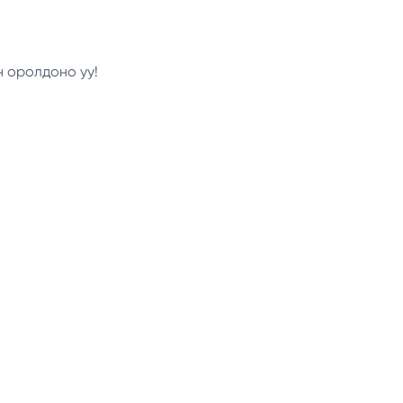
н оролдоно уу!