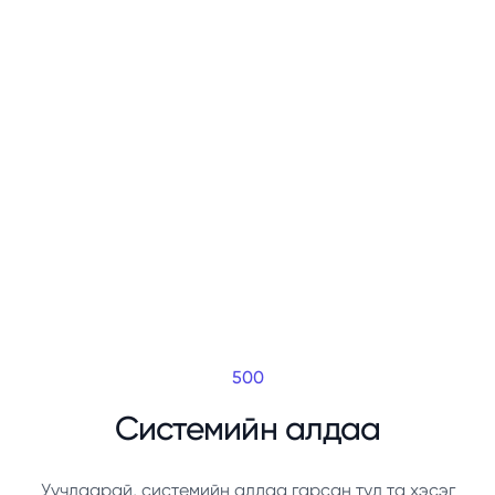
500
Системийн алдаа
Уучлаарай, системийн алдаа гарсан тул та хэсэг