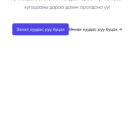
хугацааны дараа дахин оролдоно уу!
Эхлэл хуудас руу буцах
Өмнөх хуудас руу буцах
→