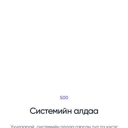
500
Системийн алдаа
Уучлаарай, системийн алдаа гарсан тул та хэсэг