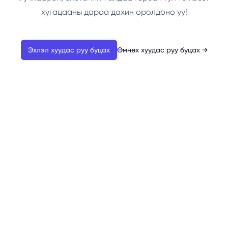
хугацааны дараа дахин оролдоно уу!
Эхлэл хуудас руу буцах
Өмнөх хуудас руу буцах
→